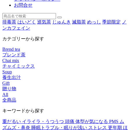
お問合せ
排毒茶
はいどく
巡気茶
じゅんき
滅脂茶
めっし
季節限定
ノ
ンカフェイン
カテゴリーから探す
Brend tea
ブレンド茶
Chai mix
チャイミックス
Soup
養生出汁
Gift
贈り物
All
全商品
キーワードから探す
重だるい
イライラ・うつうつ
頭痛
体型が気になる
PMS
ム
ズムズ・鼻炎
睡眠トラブル・眠りが浅い
ストレス
更年期
ほ