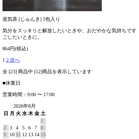
巡気茶 [じゅんき] 5包入り
気分をスッキリと解放したいときや、おだやかな気持ちです
ごしたいときに。
864円(税込)
1
2
次へ
全 [23] 商品中 [12]商品を表示しています
■
休業日
営業時間：9:00 〜 17:00
2026年8月
日
月
火
水
木
金
土
1
2
3
4
5
6
7
8
9
10
11
12
13
14
15