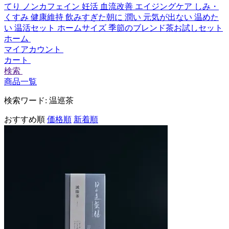
てり
ノンカフェイン
妊活
血流改善
エイジングケア
しみ・
くすみ
健康維持
飲みすぎた朝に
潤い
元気が出ない
温めた
い
温活セット
ホームサイズ
季節のブレンド茶お試しセット
ホーム
マイアカウント
カート
検索
商品一覧
検索ワード:
温巡茶
おすすめ順
価格順
新着順