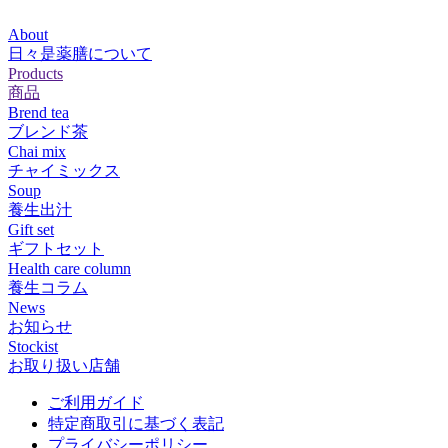
About
日々是薬膳について
Products
商品
Brend tea
ブレンド茶
Chai mix
チャイミックス
Soup
養生出汁
Gift set
ギフトセット
Health care column
養生コラム
News
お知らせ
Stockist
お取り扱い店舗
ご利用ガイド
特定商取引に基づく表記
プライバシーポリシー