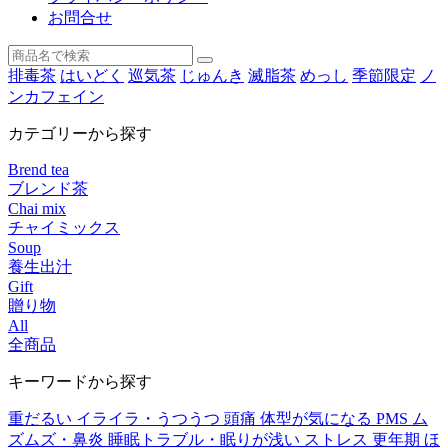
お問合せ
排毒茶
はいどく
巡気茶
じゅんき
滅脂茶
めっし
季節限定
ノ
ンカフェイン
カテゴリーから探す
Brend tea
ブレンド茶
Chai mix
チャイミックス
Soup
養生出汁
Gift
贈り物
All
全商品
キーワードから探す
重だるい
イライラ・うつうつ
頭痛
体型が気になる
PMS
ム
ズムズ・鼻炎
睡眠トラブル・眠りが浅い
ストレス
更年期
ほ