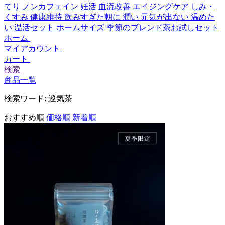
てり
ノンカフェイン
妊活
血流改善
エイジングケア
しみ・
くすみ
健康維持
飲みすぎた朝に
潤い
元気が出ない
温めた
い
温活セット
ホームサイズ
季節のブレンド茶お試しセット
ホーム
マイアカウント
カート
検索
商品一覧
検索ワード:
巡気茶
おすすめ順
価格順
新着順