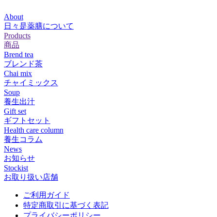
About
日々是薬膳について
Products
商品
Brend tea
ブレンド茶
Chai mix
チャイミックス
Soup
養生出汁
Gift set
ギフトセット
Health care column
養生コラム
News
お知らせ
Stockist
お取り扱い店舗
ご利用ガイド
特定商取引に基づく表記
プライバシーポリシー