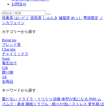
お問合せ
排毒茶
はいどく
巡気茶
じゅんき
滅脂茶
めっし
季節限定
ノ
ンカフェイン
カテゴリーから探す
Brend tea
ブレンド茶
Chai mix
チャイミックス
Soup
養生出汁
Gift
贈り物
All
全商品
キーワードから探す
重だるい
イライラ・うつうつ
頭痛
体型が気になる
PMS
ム
ズムズ・鼻炎
睡眠トラブル・眠りが浅い
ストレス
更年期
ほ