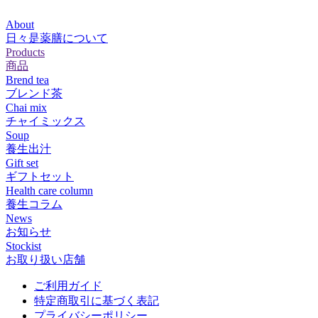
About
日々是薬膳について
Products
商品
Brend tea
ブレンド茶
Chai mix
チャイミックス
Soup
養生出汁
Gift set
ギフトセット
Health care column
養生コラム
News
お知らせ
Stockist
お取り扱い店舗
ご利用ガイド
特定商取引に基づく表記
プライバシーポリシー