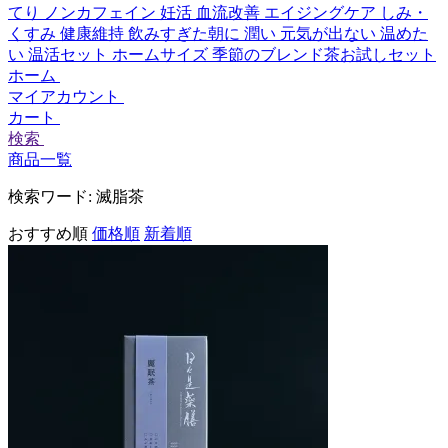
てり
ノンカフェイン
妊活
血流改善
エイジングケア
しみ・
くすみ
健康維持
飲みすぎた朝に
潤い
元気が出ない
温めた
い
温活セット
ホームサイズ
季節のブレンド茶お試しセット
ホーム
マイアカウント
カート
検索
商品一覧
検索ワード:
滅脂茶
おすすめ順
価格順
新着順