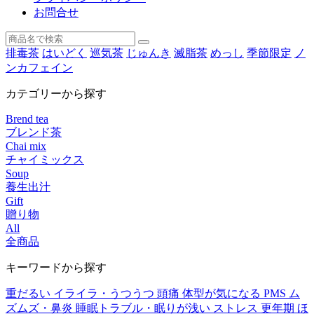
お問合せ
排毒茶
はいどく
巡気茶
じゅんき
滅脂茶
めっし
季節限定
ノ
ンカフェイン
カテゴリーから探す
Brend tea
ブレンド茶
Chai mix
チャイミックス
Soup
養生出汁
Gift
贈り物
All
全商品
キーワードから探す
重だるい
イライラ・うつうつ
頭痛
体型が気になる
PMS
ム
ズムズ・鼻炎
睡眠トラブル・眠りが浅い
ストレス
更年期
ほ