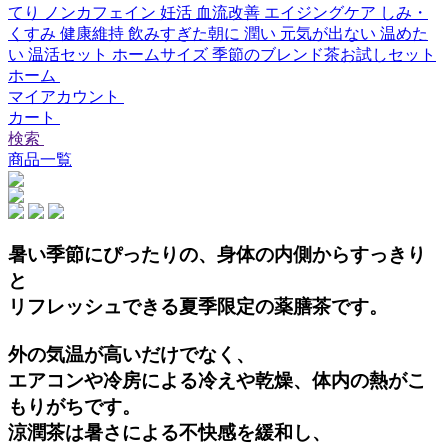
てり
ノンカフェイン
妊活
血流改善
エイジングケア
しみ・
くすみ
健康維持
飲みすぎた朝に
潤い
元気が出ない
温めた
い
温活セット
ホームサイズ
季節のブレンド茶お試しセット
ホーム
マイアカウント
カート
検索
商品一覧
暑い季節にぴったりの、身体の内側からすっきり
と
リフレッシュできる夏季限定の薬膳茶です。
外の気温が高いだけでなく、
エアコンや冷房による冷えや乾燥、体内の熱がこ
もりがちです。
涼潤茶は暑さによる不快感を緩和し、