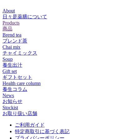
About
日々是薬膳について
Products
商品
Brend tea
ブレンド茶
Chai mix
チャイミックス
Soup
養生出汁
Gift set
ギフトセット
Health care column
養生コラム
News
お知らせ
Stockist
お取り扱い店舗
ご利用ガイド
特定商取引に基づく表記
プライバシーポリシー