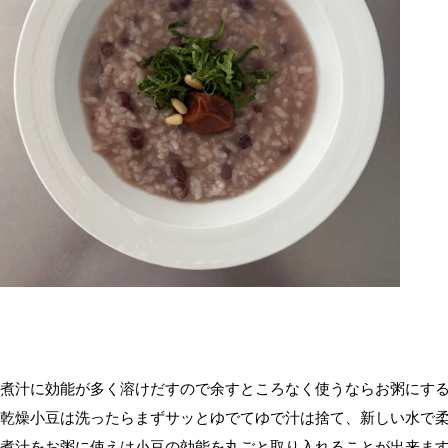
煮汁に効能が多く溶けだすので余すところなく使うならお粥にす
乾燥小豆は洗ったらまずサッとゆでてゆで汁は捨て、新しい水で
煮汁をお粥に使えは小豆の効能を丸ごと取り入れることが出来ま