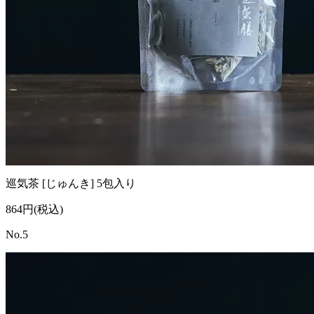
巡気茶 [じゅんき] 5包入り
864円(税込)
No.5