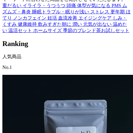
重だるい
イライラ・うつうつ
頭痛
体型が気になる
PMS
ム
ズムズ・鼻炎
睡眠トラブル・眠りが浅い
ストレス
更年期
ほ
てり
ノンカフェイン
妊活
血流改善
エイジングケア
しみ・
くすみ
健康維持
飲みすぎた朝に
潤い
元気が出ない
温めた
い
温活セット
ホームサイズ
季節のブレンド茶お試しセット
Ranking
人気商品
No.1