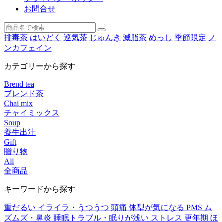
お問合せ
排毒茶
はいどく
巡気茶
じゅんき
滅脂茶
めっし
季節限定
ノ
ンカフェイン
カテゴリーから探す
Brend tea
ブレンド茶
Chai mix
チャイミックス
Soup
養生出汁
Gift
贈り物
All
全商品
キーワードから探す
重だるい
イライラ・うつうつ
頭痛
体型が気になる
PMS
ム
ズムズ・鼻炎
睡眠トラブル・眠りが浅い
ストレス
更年期
ほ