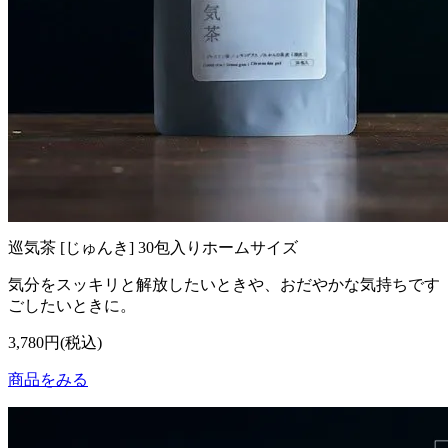
巡気茶 [じゅんき] 30包入りホームサイズ
気分をスッキリと解放したいときや、おだやかな気持ちです
ごしたいときに。
3,780円(税込)
商品をみる