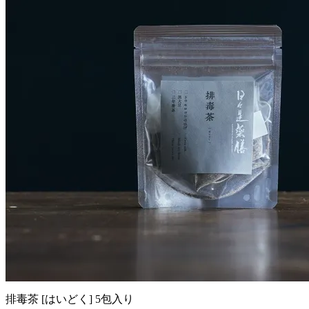
排毒茶 [はいどく] 5包入り