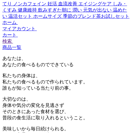
てり
ノンカフェイン
妊活
血流改善
エイジングケア
しみ・
くすみ
健康維持
飲みすぎた朝に
潤い
元気が出ない
温めた
い
温活セット
ホームサイズ
季節のブレンド茶お試しセット
ホーム
マイアカウント
カート
検索
商品一覧
あなたは、
あなたの食べるものでできている
私たちの身体は、
私たちの食べるもので作られています。
誰もが知っている当たり前の事。
大切なのは、
身体や気分の変化を見逃さず
そのときにあった食材を選び、
普段の食生活に取り入れるということ。
美味しいから毎日続けられる。