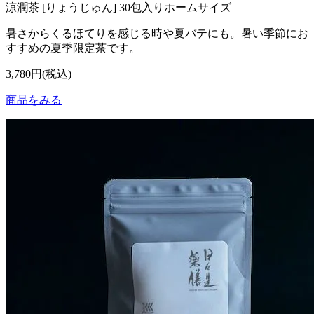
涼潤茶 [りょうじゅん] 30包入りホームサイズ
暑さからくるほてりを感じる時や夏バテにも。暑い季節にお
すすめの夏季限定茶です。
3,780円(税込)
商品をみる