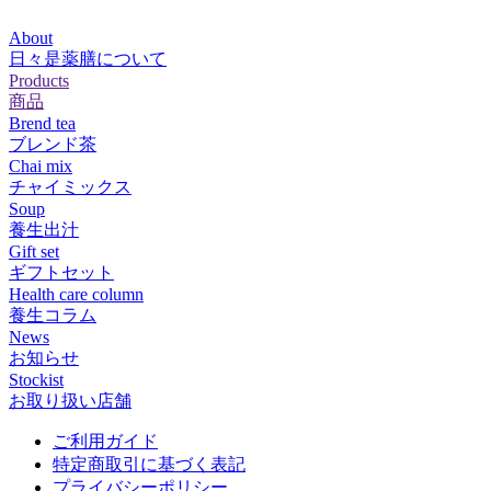
About
日々是薬膳について
Products
商品
Brend tea
ブレンド茶
Chai mix
チャイミックス
Soup
養生出汁
Gift set
ギフトセット
Health care column
養生コラム
News
お知らせ
Stockist
お取り扱い店舗
ご利用ガイド
特定商取引に基づく表記
プライバシーポリシー