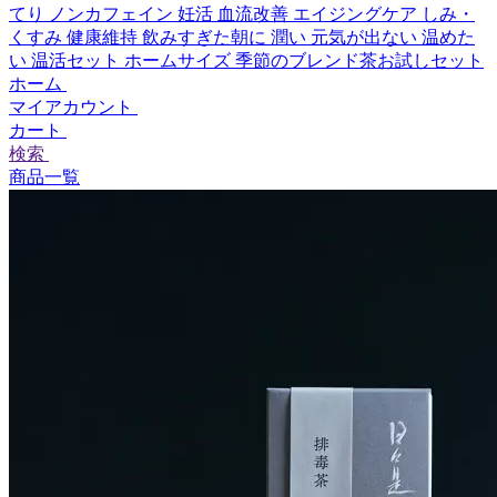
てり
ノンカフェイン
妊活
血流改善
エイジングケア
しみ・
くすみ
健康維持
飲みすぎた朝に
潤い
元気が出ない
温めた
い
温活セット
ホームサイズ
季節のブレンド茶お試しセット
ホーム
マイアカウント
カート
検索
商品一覧