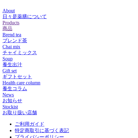
About
日々是薬膳について
Products
商品
Brend tea
ブレンド茶
Chai mix
チャイミックス
Soup
養生出汁
Gift set
ギフトセット
Health care column
養生コラム
News
お知らせ
Stockist
お取り扱い店舗
ご利用ガイド
特定商取引に基づく表記
プライバシーポリシー