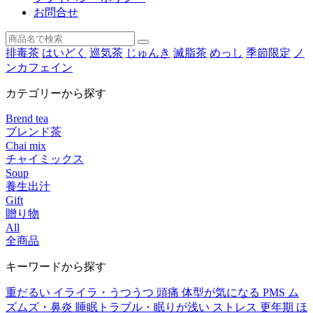
お問合せ
排毒茶
はいどく
巡気茶
じゅんき
滅脂茶
めっし
季節限定
ノ
ンカフェイン
カテゴリーから探す
Brend tea
ブレンド茶
Chai mix
チャイミックス
Soup
養生出汁
Gift
贈り物
All
全商品
キーワードから探す
重だるい
イライラ・うつうつ
頭痛
体型が気になる
PMS
ム
ズムズ・鼻炎
睡眠トラブル・眠りが浅い
ストレス
更年期
ほ