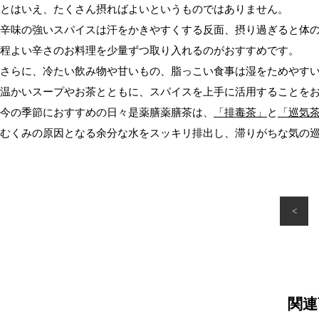
とはいえ、たくさん摂ればよいというものではありません。
辛味の強いスパイスは汗をかきやすくする反面、摂り過ぎると体
程よい辛さのお料理を少量ずつ取り入れるのがおすすめです。
さらに、冷たい飲み物や甘いもの、脂っこい食事は湿をためやす
温かいスープやお茶とともに、スパイスを上手に活用することを
今の季節におすすめの日々是薬膳薬膳茶は、
「排毒茶」
と
「巡気
むくみの原因となる余分な水をスッキリ排出し、滞りがちな気の
<
関連