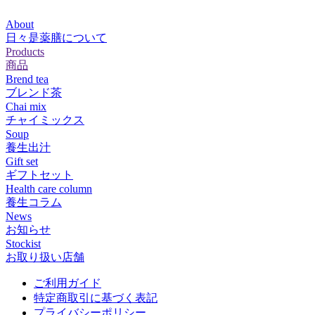
About
日々是薬膳について
Products
商品
Brend tea
ブレンド茶
Chai mix
チャイミックス
Soup
養生出汁
Gift set
ギフトセット
Health care column
養生コラム
News
お知らせ
Stockist
お取り扱い店舗
ご利用ガイド
特定商取引に基づく表記
プライバシーポリシー