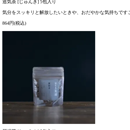
巡気茶 [じゅんき] 5包入り
気分をスッキリと解放したいときや、おだやかな気持ちです
864円(税込)