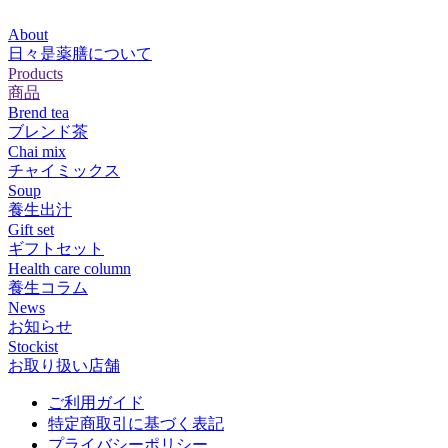
About
日々是薬膳について
Products
商品
Brend tea
ブレンド茶
Chai mix
チャイミックス
Soup
養生出汁
Gift set
ギフトセット
Health care column
養生コラム
News
お知らせ
Stockist
お取り扱い店舗
ご利用ガイド
特定商取引に基づく表記
プライバシーポリシー