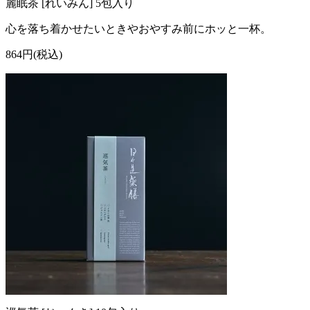
麗眠茶 [れいみん] 5包入り
心を落ち着かせたいときやおやすみ前にホッと一杯。
864円(税込)