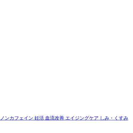
ノンカフェイン
妊活
血流改善
エイジングケア
しみ・くすみ