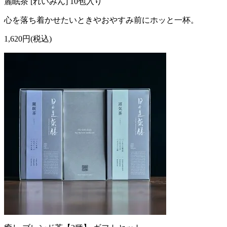
麗眠茶 [れいみん] 10包入り
心を落ち着かせたいときやおやすみ前にホッと一杯。
1,620円(税込)