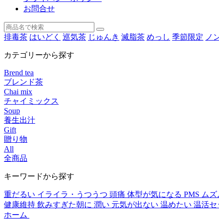
お問合せ
排毒茶
はいどく
巡気茶
じゅんき
滅脂茶
めっし
季節限定
ノ
カテゴリーから探す
Brend tea
ブレンド茶
Chai mix
チャイミックス
Soup
養生出汁
Gift
贈り物
All
全商品
キーワードから探す
重だるい
イライラ・うつうつ
頭痛
体型が気になる
PMS
ムズ
健康維持
飲みすぎた朝に
潤い
元気が出ない
温めたい
温活セ
ホーム