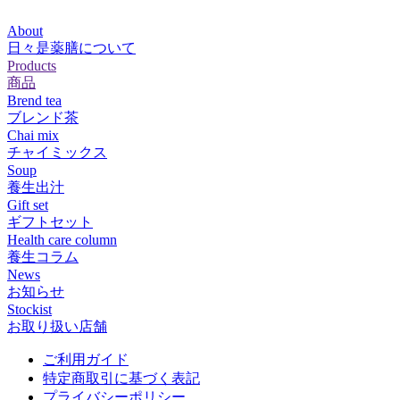
About
日々是薬膳について
Products
商品
Brend tea
ブレンド茶
Chai mix
チャイミックス
Soup
養生出汁
Gift set
ギフトセット
Health care column
養生コラム
News
お知らせ
Stockist
お取り扱い店舗
ご利用ガイド
特定商取引に基づく表記
プライバシーポリシー