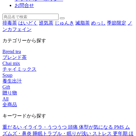
お問合せ
排毒茶
はいどく
巡気茶
じゅんき
滅脂茶
めっし
季節限定
ノ
ンカフェイン
カテゴリーから探す
Brend tea
ブレンド茶
Chai mix
チャイミックス
Soup
養生出汁
Gift
贈り物
All
全商品
キーワードから探す
重だるい
イライラ・うつうつ
頭痛
体型が気になる
PMS
ム
ズムズ・鼻炎
睡眠トラブル・眠りが浅い
ストレス
更年期
ほ