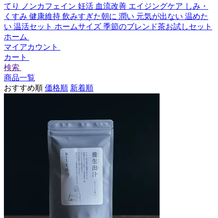
てり
ノンカフェイン
妊活
血流改善
エイジングケア
しみ・
くすみ
健康維持
飲みすぎた朝に
潤い
元気が出ない
温めた
い
温活セット
ホームサイズ
季節のブレンド茶お試しセット
ホーム
マイアカウント
カート
検索
商品一覧
おすすめ順
価格順
新着順