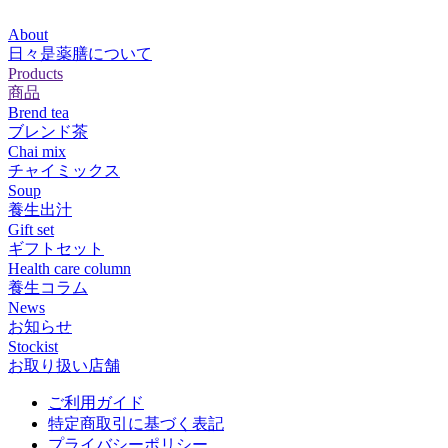
About
日々是薬膳について
Products
商品
Brend tea
ブレンド茶
Chai mix
チャイミックス
Soup
養生出汁
Gift set
ギフトセット
Health care column
養生コラム
News
お知らせ
Stockist
お取り扱い店舗
ご利用ガイド
特定商取引に基づく表記
プライバシーポリシー