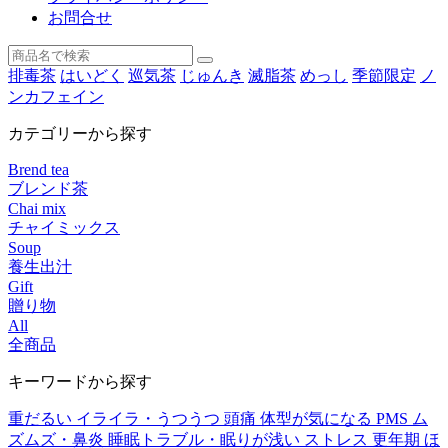
お問合せ
排毒茶
はいどく
巡気茶
じゅんき
滅脂茶
めっし
季節限定
ノ
ンカフェイン
カテゴリーから探す
Brend tea
ブレンド茶
Chai mix
チャイミックス
Soup
養生出汁
Gift
贈り物
All
全商品
キーワードから探す
重だるい
イライラ・うつうつ
頭痛
体型が気になる
PMS
ム
ズムズ・鼻炎
睡眠トラブル・眠りが浅い
ストレス
更年期
ほ