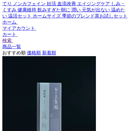
てり
ノンカフェイン
妊活
血流改善
エイジングケア
しみ・
くすみ
健康維持
飲みすぎた朝に
潤い
元気が出ない
温めた
い
温活セット
ホームサイズ
季節のブレンド茶お試しセット
ホーム
マイアカウント
カート
検索
商品一覧
おすすめ順
価格順
新着順