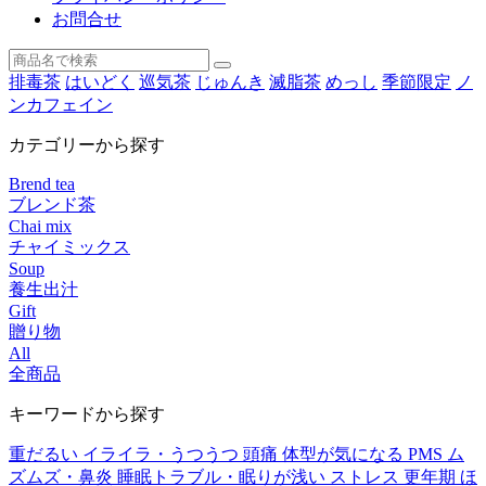
お問合せ
排毒茶
はいどく
巡気茶
じゅんき
滅脂茶
めっし
季節限定
ノ
ンカフェイン
カテゴリーから探す
Brend tea
ブレンド茶
Chai mix
チャイミックス
Soup
養生出汁
Gift
贈り物
All
全商品
キーワードから探す
重だるい
イライラ・うつうつ
頭痛
体型が気になる
PMS
ム
ズムズ・鼻炎
睡眠トラブル・眠りが浅い
ストレス
更年期
ほ