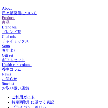
About
日々是薬膳について
Products
商品
Brend tea
ブレンド茶
Chai mix
チャイミックス
Soup
養生出汁
Gift set
ギフトセット
Health care column
養生コラム
News
お知らせ
Stockist
お取り扱い店舗
ご利用ガイド
特定商取引に基づく表記
プライバシーポリシー