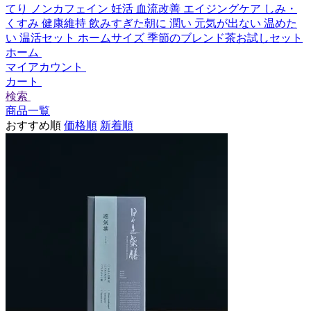
てり
ノンカフェイン
妊活
血流改善
エイジングケア
しみ・
くすみ
健康維持
飲みすぎた朝に
潤い
元気が出ない
温めた
い
温活セット
ホームサイズ
季節のブレンド茶お試しセット
ホーム
マイアカウント
カート
検索
商品一覧
おすすめ順
価格順
新着順