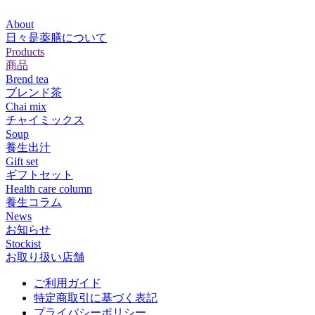
About
日々是薬膳について
Products
商品
Brend tea
ブレンド茶
Chai mix
チャイミックス
Soup
養生出汁
Gift set
ギフトセット
Health care column
養生コラム
News
お知らせ
Stockist
お取り扱い店舗
ご利用ガイド
特定商取引に基づく表記
プライバシーポリシー