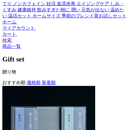
てり
ノンカフェイン
妊活
血流改善
エイジングケア
しみ・
くすみ
健康維持
飲みすぎた朝に
潤い
元気が出ない
温めた
い
温活セット
ホームサイズ
季節のブレンド茶お試しセット
ホーム
マイアカウント
カート
検索
商品一覧
Gift set
贈り物
おすすめ順
価格順
新着順