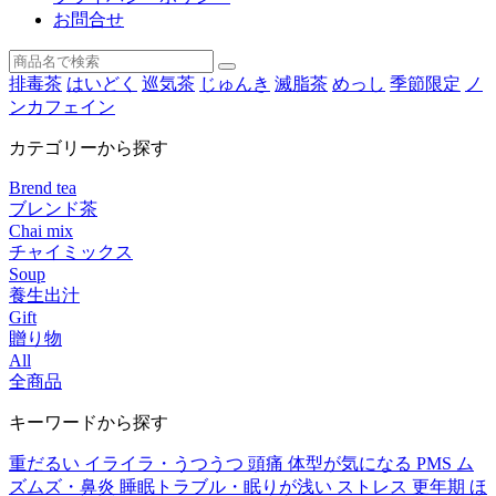
お問合せ
排毒茶
はいどく
巡気茶
じゅんき
滅脂茶
めっし
季節限定
ノ
ンカフェイン
カテゴリーから探す
Brend tea
ブレンド茶
Chai mix
チャイミックス
Soup
養生出汁
Gift
贈り物
All
全商品
キーワードから探す
重だるい
イライラ・うつうつ
頭痛
体型が気になる
PMS
ム
ズムズ・鼻炎
睡眠トラブル・眠りが浅い
ストレス
更年期
ほ