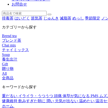
お問合せ
排毒茶
はいどく
巡気茶
じゅんき
滅脂茶
めっし
季節限定
ノ
カテゴリーから探す
Brend tea
ブレンド茶
Chai mix
チャイミックス
Soup
養生出汁
Gift
贈り物
All
全商品
キーワードから探す
重だるい
イライラ・うつうつ
頭痛
体型が気になる
PMS
ムズ
健康維持
飲みすぎた朝に
潤い
元気が出ない
温めたい
温活セ
ホーム