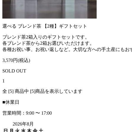
選べる ブレンド茶 【2種】ギフトセット
ブレンド茶2箱入りのギフトセットです。
各ブレンド茶から2箱お選びいただけます。
各種お祝い事、お祝い返しなど。大切な方への手土産にもお
3,570円(税込)
SOLD OUT
1
全 [5] 商品中 [5]商品を表示しています
■
休業日
営業時間：9:00 〜 17:00
2026年8月
日
月
火
水
木
金
土