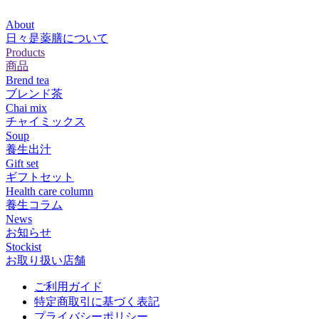
About
日々是薬膳について
Products
商品
Brend tea
ブレンド茶
Chai mix
チャイミックス
Soup
養生出汁
Gift set
ギフトセット
Health care column
養生コラム
News
お知らせ
Stockist
お取り扱い店舗
ご利用ガイド
特定商取引に基づく表記
プライバシーポリシー