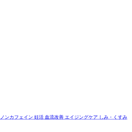
ノンカフェイン
妊活
血流改善
エイジングケア
しみ・くすみ