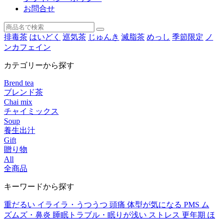
お問合せ
排毒茶
はいどく
巡気茶
じゅんき
滅脂茶
めっし
季節限定
ノ
ンカフェイン
カテゴリーから探す
Brend tea
ブレンド茶
Chai mix
チャイミックス
Soup
養生出汁
Gift
贈り物
All
全商品
キーワードから探す
重だるい
イライラ・うつうつ
頭痛
体型が気になる
PMS
ム
ズムズ・鼻炎
睡眠トラブル・眠りが浅い
ストレス
更年期
ほ