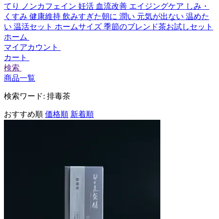
てり
ノンカフェイン
妊活
血流改善
エイジングケア
しみ・
くすみ
健康維持
飲みすぎた朝に
潤い
元気が出ない
温めた
い
温活セット
ホームサイズ
季節のブレンド茶お試しセット
ホーム
マイアカウント
カート
検索
商品一覧
検索ワード:
排毒茶
おすすめ順
価格順
新着順