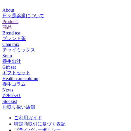
About
日々是薬膳について
Products
商品
Brend tea
ブレンド茶
Chai mix
チャイミックス
Soup
養生出汁
Gift set
ギフトセット
Health care column
養生コラム
News
お知らせ
Stockist
お取り扱い店舗
ご利用ガイド
特定商取引に基づく表記
プライバシーポリシー