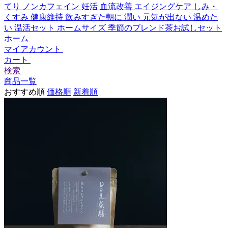
てり
ノンカフェイン
妊活
血流改善
エイジングケア
しみ・
くすみ
健康維持
飲みすぎた朝に
潤い
元気が出ない
温めた
い
温活セット
ホームサイズ
季節のブレンド茶お試しセット
ホーム
マイアカウント
カート
検索
商品一覧
おすすめ順
価格順
新着順