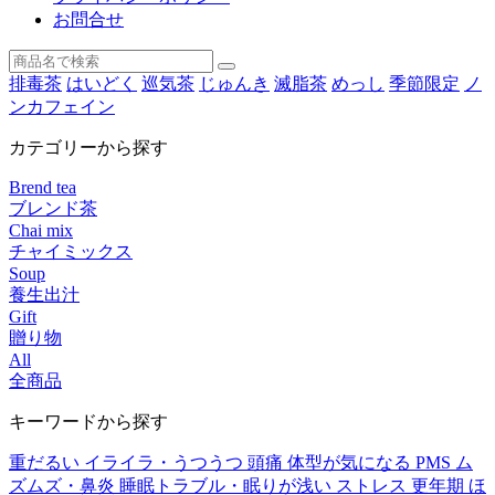
お問合せ
排毒茶
はいどく
巡気茶
じゅんき
滅脂茶
めっし
季節限定
ノ
ンカフェイン
カテゴリーから探す
Brend tea
ブレンド茶
Chai mix
チャイミックス
Soup
養生出汁
Gift
贈り物
All
全商品
キーワードから探す
重だるい
イライラ・うつうつ
頭痛
体型が気になる
PMS
ム
ズムズ・鼻炎
睡眠トラブル・眠りが浅い
ストレス
更年期
ほ