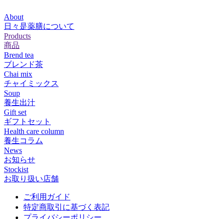
About
日々是薬膳について
Products
商品
Brend tea
ブレンド茶
Chai mix
チャイミックス
Soup
養生出汁
Gift set
ギフトセット
Health care column
養生コラム
News
お知らせ
Stockist
お取り扱い店舗
ご利用ガイド
特定商取引に基づく表記
プライバシーポリシー