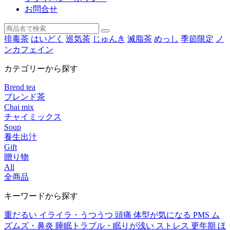
お問合せ
排毒茶
はいどく
巡気茶
じゅんき
滅脂茶
めっし
季節限定
ノ
ンカフェイン
カテゴリーから探す
Brend tea
ブレンド茶
Chai mix
チャイミックス
Soup
養生出汁
Gift
贈り物
All
全商品
キーワードから探す
重だるい
イライラ・うつうつ
頭痛
体型が気になる
PMS
ム
ズムズ・鼻炎
睡眠トラブル・眠りが浅い
ストレス
更年期
ほ