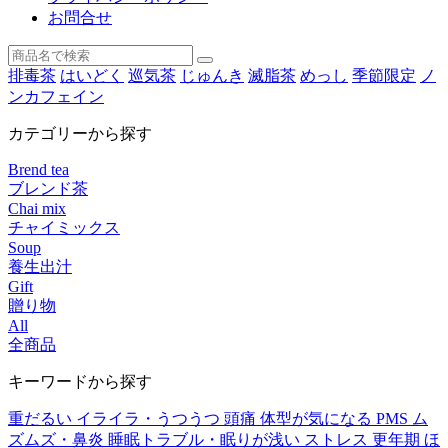
お問合せ
排毒茶
はいどく
巡気茶
じゅんき
滅脂茶
めっし
季節限定
ノ
ンカフェイン
カテゴリーから探す
Brend tea
ブレンド茶
Chai mix
チャイミックス
Soup
養生出汁
Gift
贈り物
All
全商品
キーワードから探す
重だるい
イライラ・うつうつ
頭痛
体型が気になる
PMS
ム
ズムズ・鼻炎
睡眠トラブル・眠りが浅い
ストレス
更年期
ほ