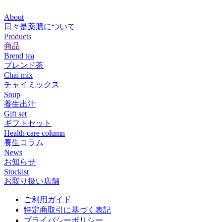
About
日々是薬膳について
Products
商品
Brend tea
ブレンド茶
Chai mix
チャイミックス
Soup
養生出汁
Gift set
ギフトセット
Health care column
養生コラム
News
お知らせ
Stockist
お取り扱い店舗
ご利用ガイド
特定商取引に基づく表記
プライバシーポリシー