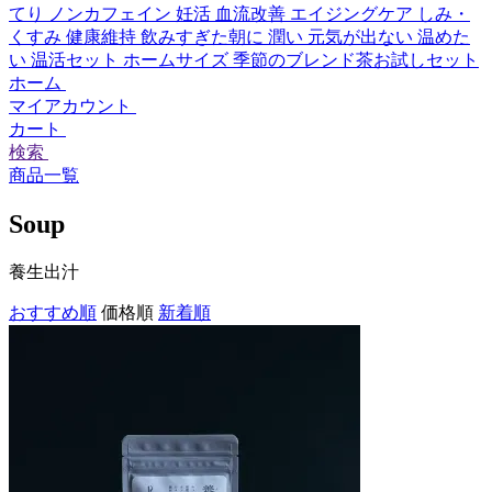
てり
ノンカフェイン
妊活
血流改善
エイジングケア
しみ・
くすみ
健康維持
飲みすぎた朝に
潤い
元気が出ない
温めた
い
温活セット
ホームサイズ
季節のブレンド茶お試しセット
ホーム
マイアカウント
カート
検索
商品一覧
Soup
養生出汁
おすすめ順
価格順
新着順