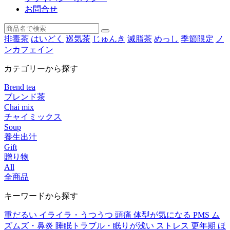
お問合せ
排毒茶
はいどく
巡気茶
じゅんき
滅脂茶
めっし
季節限定
ノ
ンカフェイン
カテゴリーから探す
Brend tea
ブレンド茶
Chai mix
チャイミックス
Soup
養生出汁
Gift
贈り物
All
全商品
キーワードから探す
重だるい
イライラ・うつうつ
頭痛
体型が気になる
PMS
ム
ズムズ・鼻炎
睡眠トラブル・眠りが浅い
ストレス
更年期
ほ