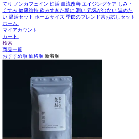
てり
ノンカフェイン
妊活
血流改善
エイジングケア
しみ・
くすみ
健康維持
飲みすぎた朝に
潤い
元気が出ない
温めた
い
温活セット
ホームサイズ
季節のブレンド茶お試しセット
ホーム
マイアカウント
カート
検索
商品一覧
おすすめ順
価格順
新着順