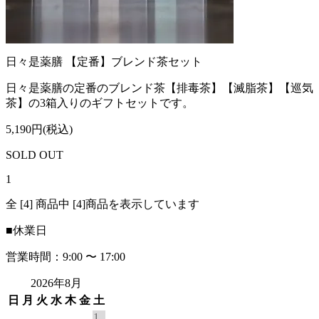
日々是薬膳 【定番】ブレンド茶セット
日々是薬膳の定番のブレンド茶【排毒茶】【滅脂茶】【巡気
茶】の3箱入りのギフトセットです。
5,190円(税込)
SOLD OUT
1
全 [4] 商品中 [4]商品を表示しています
■
休業日
営業時間：9:00 〜 17:00
2026年8月
日
月
火
水
木
金
土
1