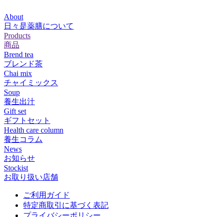
About
日々是薬膳について
Products
商品
Brend tea
ブレンド茶
Chai mix
チャイミックス
Soup
養生出汁
Gift set
ギフトセット
Health care column
養生コラム
News
お知らせ
Stockist
お取り扱い店舗
ご利用ガイド
特定商取引に基づく表記
プライバシーポリシー