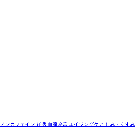
ノンカフェイン
妊活
血流改善
エイジングケア
しみ・くすみ