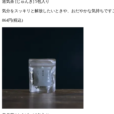
巡気茶 [じゅんき] 5包入り
気分をスッキリと解放したいときや、おだやかな気持ちです
864円(税込)