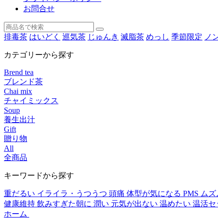
お問合せ
排毒茶
はいどく
巡気茶
じゅんき
滅脂茶
めっし
季節限定
ノ
カテゴリーから探す
Brend tea
ブレンド茶
Chai mix
チャイミックス
Soup
養生出汁
Gift
贈り物
All
全商品
キーワードから探す
重だるい
イライラ・うつうつ
頭痛
体型が気になる
PMS
ムズ
健康維持
飲みすぎた朝に
潤い
元気が出ない
温めたい
温活セ
ホーム