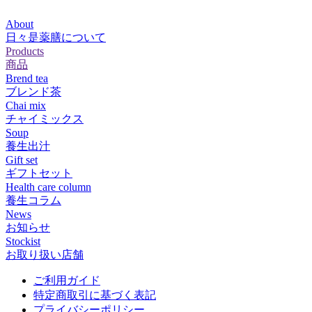
About
日々是薬膳について
Products
商品
Brend tea
ブレンド茶
Chai mix
チャイミックス
Soup
養生出汁
Gift set
ギフトセット
Health care column
養生コラム
News
お知らせ
Stockist
お取り扱い店舗
ご利用ガイド
特定商取引に基づく表記
プライバシーポリシー