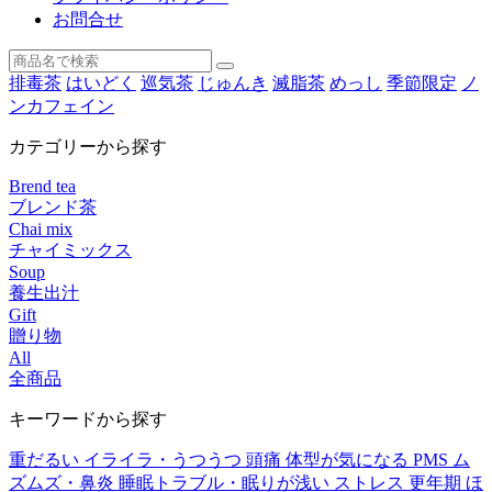
お問合せ
排毒茶
はいどく
巡気茶
じゅんき
滅脂茶
めっし
季節限定
ノ
ンカフェイン
カテゴリーから探す
Brend tea
ブレンド茶
Chai mix
チャイミックス
Soup
養生出汁
Gift
贈り物
All
全商品
キーワードから探す
重だるい
イライラ・うつうつ
頭痛
体型が気になる
PMS
ム
ズムズ・鼻炎
睡眠トラブル・眠りが浅い
ストレス
更年期
ほ