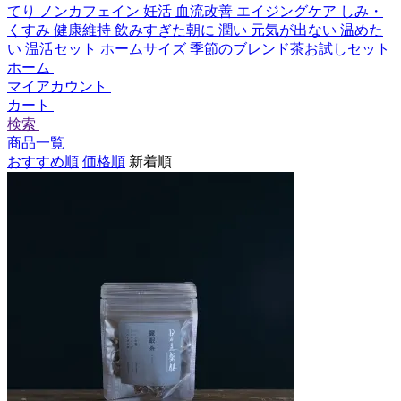
てり
ノンカフェイン
妊活
血流改善
エイジングケア
しみ・
くすみ
健康維持
飲みすぎた朝に
潤い
元気が出ない
温めた
い
温活セット
ホームサイズ
季節のブレンド茶お試しセット
ホーム
マイアカウント
カート
検索
商品一覧
おすすめ順
価格順
新着順