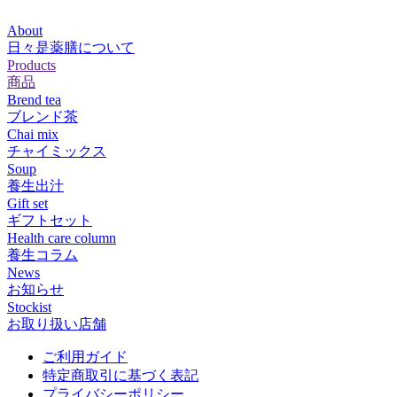
About
日々是薬膳について
Products
商品
Brend tea
ブレンド茶
Chai mix
チャイミックス
Soup
養生出汁
Gift set
ギフトセット
Health care column
養生コラム
News
お知らせ
Stockist
お取り扱い店舗
ご利用ガイド
特定商取引に基づく表記
プライバシーポリシー