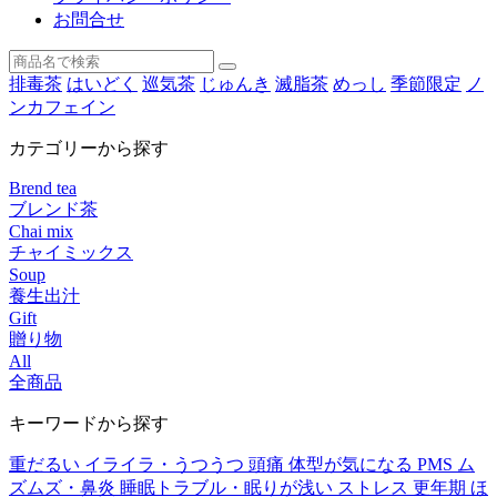
お問合せ
排毒茶
はいどく
巡気茶
じゅんき
滅脂茶
めっし
季節限定
ノ
ンカフェイン
カテゴリーから探す
Brend tea
ブレンド茶
Chai mix
チャイミックス
Soup
養生出汁
Gift
贈り物
All
全商品
キーワードから探す
重だるい
イライラ・うつうつ
頭痛
体型が気になる
PMS
ム
ズムズ・鼻炎
睡眠トラブル・眠りが浅い
ストレス
更年期
ほ