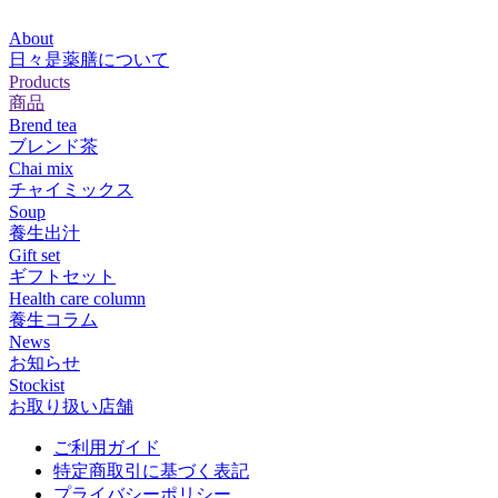
About
日々是薬膳について
Products
商品
Brend tea
ブレンド茶
Chai mix
チャイミックス
Soup
養生出汁
Gift set
ギフトセット
Health care column
養生コラム
News
お知らせ
Stockist
お取り扱い店舗
ご利用ガイド
特定商取引に基づく表記
プライバシーポリシー