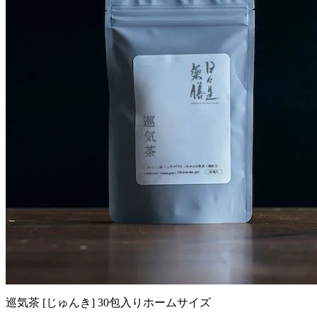
巡気茶 [じゅんき] 30包入りホームサイズ