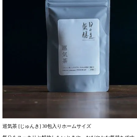
巡気茶 [じゅんき] 30包入りホームサイズ