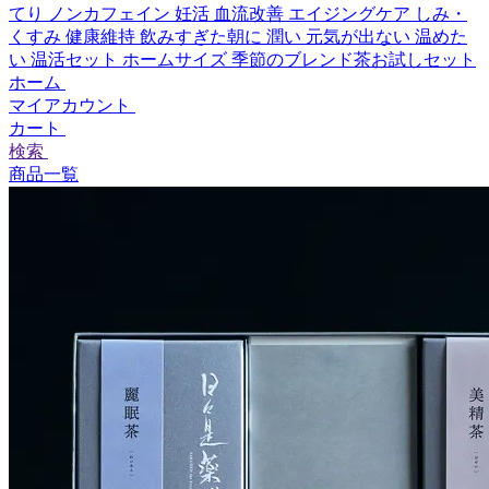
てり
ノンカフェイン
妊活
血流改善
エイジングケア
しみ・
くすみ
健康維持
飲みすぎた朝に
潤い
元気が出ない
温めた
い
温活セット
ホームサイズ
季節のブレンド茶お試しセット
ホーム
マイアカウント
カート
検索
商品一覧