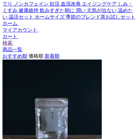
てり
ノンカフェイン
妊活
血流改善
エイジングケア
しみ・
くすみ
健康維持
飲みすぎた朝に
潤い
元気が出ない
温めた
い
温活セット
ホームサイズ
季節のブレンド茶お試しセット
ホーム
マイアカウント
カート
検索
商品一覧
おすすめ順
価格順
新着順