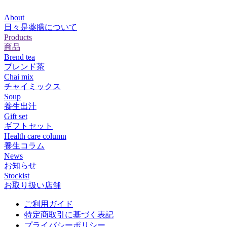
About
日々是薬膳について
Products
商品
Brend tea
ブレンド茶
Chai mix
チャイミックス
Soup
養生出汁
Gift set
ギフトセット
Health care column
養生コラム
News
お知らせ
Stockist
お取り扱い店舗
ご利用ガイド
特定商取引に基づく表記
プライバシーポリシー