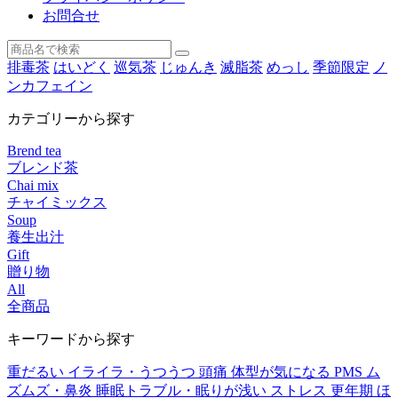
お問合せ
排毒茶
はいどく
巡気茶
じゅんき
滅脂茶
めっし
季節限定
ノ
ンカフェイン
カテゴリーから探す
Brend tea
ブレンド茶
Chai mix
チャイミックス
Soup
養生出汁
Gift
贈り物
All
全商品
キーワードから探す
重だるい
イライラ・うつうつ
頭痛
体型が気になる
PMS
ム
ズムズ・鼻炎
睡眠トラブル・眠りが浅い
ストレス
更年期
ほ