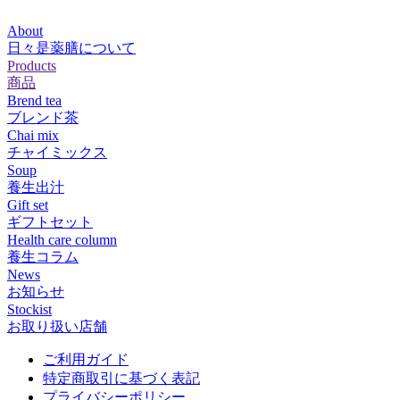
About
日々是薬膳について
Products
商品
Brend tea
ブレンド茶
Chai mix
チャイミックス
Soup
養生出汁
Gift set
ギフトセット
Health care column
養生コラム
News
お知らせ
Stockist
お取り扱い店舗
ご利用ガイド
特定商取引に基づく表記
プライバシーポリシー