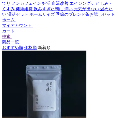
てり
ノンカフェイン
妊活
血流改善
エイジングケア
しみ・
くすみ
健康維持
飲みすぎた朝に
潤い
元気が出ない
温めた
い
温活セット
ホームサイズ
季節のブレンド茶お試しセット
ホーム
マイアカウント
カート
検索
商品一覧
おすすめ順
価格順
新着順