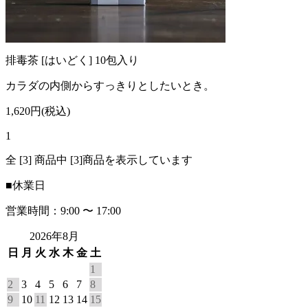
排毒茶 [はいどく] 10包入り
カラダの内側からすっきりとしたいとき。
1,620円(税込)
1
全 [3] 商品中 [3]商品を表示しています
■
休業日
営業時間：9:00 〜 17:00
2026年8月
日
月
火
水
木
金
土
1
2
3
4
5
6
7
8
9
10
11
12
13
14
15