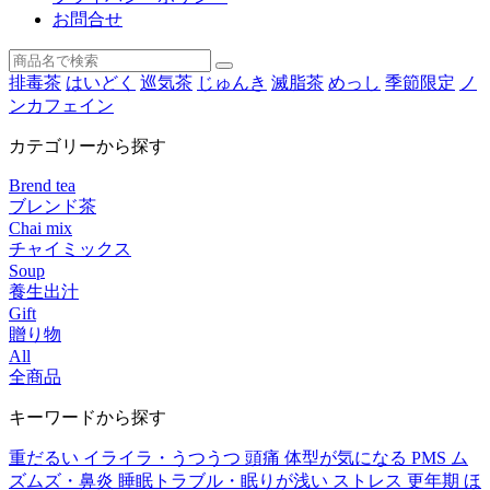
お問合せ
排毒茶
はいどく
巡気茶
じゅんき
滅脂茶
めっし
季節限定
ノ
ンカフェイン
カテゴリーから探す
Brend tea
ブレンド茶
Chai mix
チャイミックス
Soup
養生出汁
Gift
贈り物
All
全商品
キーワードから探す
重だるい
イライラ・うつうつ
頭痛
体型が気になる
PMS
ム
ズムズ・鼻炎
睡眠トラブル・眠りが浅い
ストレス
更年期
ほ