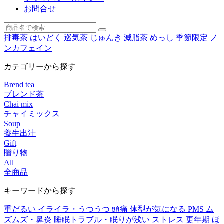
お問合せ
排毒茶
はいどく
巡気茶
じゅんき
滅脂茶
めっし
季節限定
ノ
ンカフェイン
カテゴリーから探す
Brend tea
ブレンド茶
Chai mix
チャイミックス
Soup
養生出汁
Gift
贈り物
All
全商品
キーワードから探す
重だるい
イライラ・うつうつ
頭痛
体型が気になる
PMS
ム
ズムズ・鼻炎
睡眠トラブル・眠りが浅い
ストレス
更年期
ほ