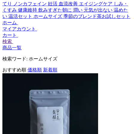
てり
ノンカフェイン
妊活
血流改善
エイジングケア
しみ・
くすみ
健康維持
飲みすぎた朝に
潤い
元気が出ない
温めた
い
温活セット
ホームサイズ
季節のブレンド茶お試しセット
ホーム
マイアカウント
カート
検索
商品一覧
検索ワード:
ホームサイズ
おすすめ順
価格順
新着順