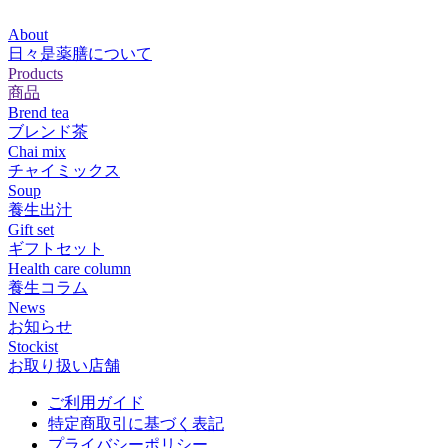
About
日々是薬膳について
Products
商品
Brend tea
ブレンド茶
Chai mix
チャイミックス
Soup
養生出汁
Gift set
ギフトセット
Health care column
養生コラム
News
お知らせ
Stockist
お取り扱い店舗
ご利用ガイド
特定商取引に基づく表記
プライバシーポリシー