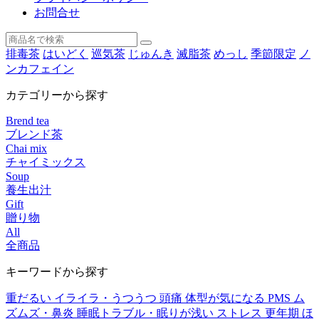
お問合せ
排毒茶
はいどく
巡気茶
じゅんき
滅脂茶
めっし
季節限定
ノ
ンカフェイン
カテゴリーから探す
Brend tea
ブレンド茶
Chai mix
チャイミックス
Soup
養生出汁
Gift
贈り物
All
全商品
キーワードから探す
重だるい
イライラ・うつうつ
頭痛
体型が気になる
PMS
ム
ズムズ・鼻炎
睡眠トラブル・眠りが浅い
ストレス
更年期
ほ