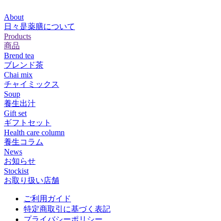
About
日々是薬膳について
Products
商品
Brend tea
ブレンド茶
Chai mix
チャイミックス
Soup
養生出汁
Gift set
ギフトセット
Health care column
養生コラム
News
お知らせ
Stockist
お取り扱い店舗
ご利用ガイド
特定商取引に基づく表記
プライバシーポリシー