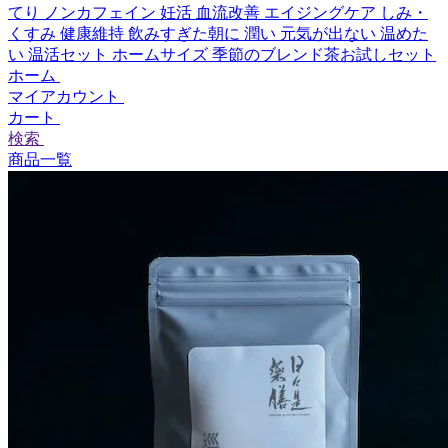
てり
ノンカフェイン
妊活
血流改善
エイジングケア
しみ・
くすみ
健康維持
飲みすぎた朝に
潤い
元気が出ない
温めた
い
温活セット
ホームサイズ
季節のブレンド茶お試しセット
ホーム
マイアカウント
カート
検索
商品一覧