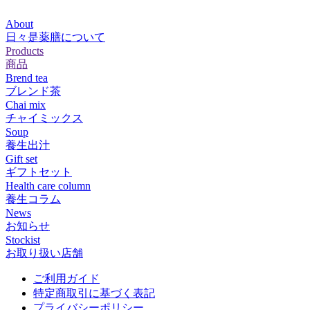
About
日々是薬膳について
Products
商品
Brend tea
ブレンド茶
Chai mix
チャイミックス
Soup
養生出汁
Gift set
ギフトセット
Health care column
養生コラム
News
お知らせ
Stockist
お取り扱い店舗
ご利用ガイド
特定商取引に基づく表記
プライバシーポリシー