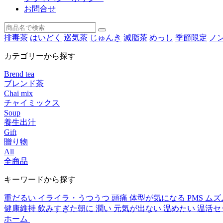
お問合せ
排毒茶
はいどく
巡気茶
じゅんき
滅脂茶
めっし
季節限定
ノ
カテゴリーから探す
Brend tea
ブレンド茶
Chai mix
チャイミックス
Soup
養生出汁
Gift
贈り物
All
全商品
キーワードから探す
重だるい
イライラ・うつうつ
頭痛
体型が気になる
PMS
ムズ
健康維持
飲みすぎた朝に
潤い
元気が出ない
温めたい
温活セ
ホーム