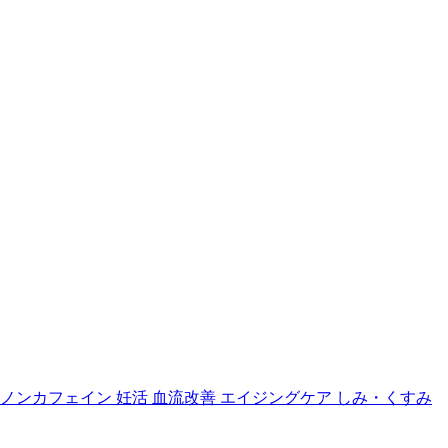
ノンカフェイン
妊活
血流改善
エイジングケア
しみ・くすみ