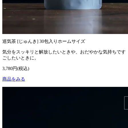
巡気茶 [じゅんき] 30包入りホームサイズ
気分をスッキリと解放したいときや、おだやかな気持ちです
ごしたいときに。
3,780円(税込)
商品をみる