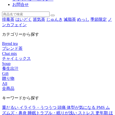
お問合せ
排毒茶
はいどく
巡気茶
じゅんき
滅脂茶
めっし
季節限定
ノ
ンカフェイン
カテゴリーから探す
Brend tea
ブレンド茶
Chai mix
チャイミックス
Soup
養生出汁
Gift
贈り物
All
全商品
キーワードから探す
重だるい
イライラ・うつうつ
頭痛
体型が気になる
PMS
ム
ズムズ・鼻炎
睡眠トラブル・眠りが浅い
ストレス
更年期
ほ