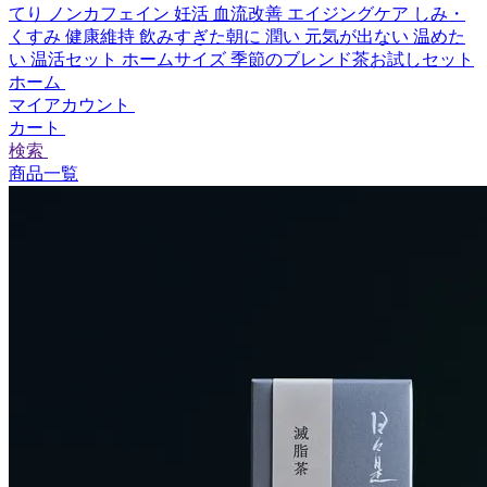
てり
ノンカフェイン
妊活
血流改善
エイジングケア
しみ・
くすみ
健康維持
飲みすぎた朝に
潤い
元気が出ない
温めた
い
温活セット
ホームサイズ
季節のブレンド茶お試しセット
ホーム
マイアカウント
カート
検索
商品一覧