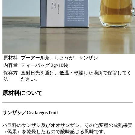
原材料
プーアール茶、しょうが、サンザシ
内容量
ティーバッグ 2g×10袋
保存方
直射日光を避け、低温・乾燥した場所で保管してく
法
ださい。
原材料について
サンザシ／Crataegus fruit
バラ科のサンザシ及びオオサンザシ、その他変種の成熟果実
（偽果）を乾燥したもので酸味感じる風味です。