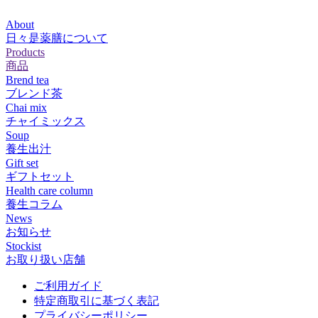
About
日々是薬膳について
Products
商品
Brend tea
ブレンド茶
Chai mix
チャイミックス
Soup
養生出汁
Gift set
ギフトセット
Health care column
養生コラム
News
お知らせ
Stockist
お取り扱い店舗
ご利用ガイド
特定商取引に基づく表記
プライバシーポリシー