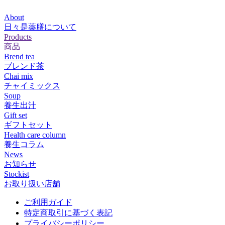
About
日々是薬膳について
Products
商品
Brend tea
ブレンド茶
Chai mix
チャイミックス
Soup
養生出汁
Gift set
ギフトセット
Health care column
養生コラム
News
お知らせ
Stockist
お取り扱い店舗
ご利用ガイド
特定商取引に基づく表記
プライバシーポリシー