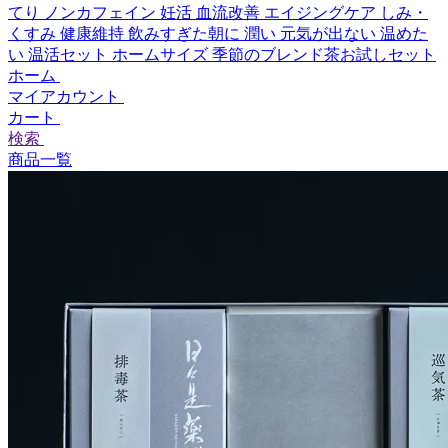
てり
ノンカフェイン
妊活
血流改善
エイジングケア
しみ・
くすみ
健康維持
飲みすぎた朝に
潤い
元気が出ない
温めた
い
温活セット
ホームサイズ
季節のブレンド茶お試しセット
ホーム
マイアカウント
カート
検索
商品一覧