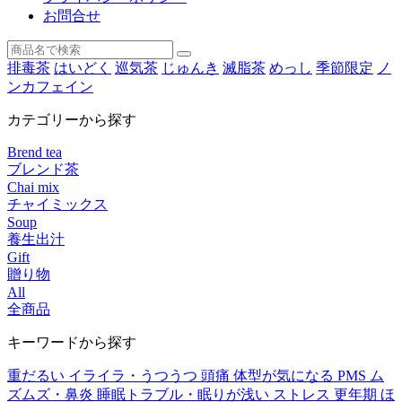
お問合せ
排毒茶
はいどく
巡気茶
じゅんき
滅脂茶
めっし
季節限定
ノ
ンカフェイン
カテゴリーから探す
Brend tea
ブレンド茶
Chai mix
チャイミックス
Soup
養生出汁
Gift
贈り物
All
全商品
キーワードから探す
重だるい
イライラ・うつうつ
頭痛
体型が気になる
PMS
ム
ズムズ・鼻炎
睡眠トラブル・眠りが浅い
ストレス
更年期
ほ