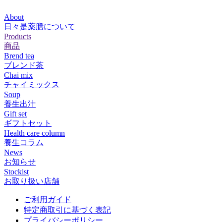
About
日々是薬膳について
Products
商品
Brend tea
ブレンド茶
Chai mix
チャイミックス
Soup
養生出汁
Gift set
ギフトセット
Health care column
養生コラム
News
お知らせ
Stockist
お取り扱い店舗
ご利用ガイド
特定商取引に基づく表記
プライバシーポリシー