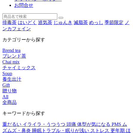
お問合せ
排毒茶
はいどく
巡気茶
じゅんき
滅脂茶
めっし
季節限定
ノ
ンカフェイン
カテゴリーから探す
Brend tea
ブレンド茶
Chai mix
チャイミックス
Soup
養生出汁
Gift
贈り物
All
全商品
キーワードから探す
重だるい
イライラ・うつうつ
頭痛
体型が気になる
PMS
ム
ズムズ・鼻炎
睡眠トラブル・眠りが浅い
ストレス
更年期
ほ