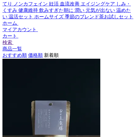
てり
ノンカフェイン
妊活
血流改善
エイジングケア
しみ・
くすみ
健康維持
飲みすぎた朝に
潤い
元気が出ない
温めた
い
温活セット
ホームサイズ
季節のブレンド茶お試しセット
ホーム
マイアカウント
カート
検索
商品一覧
おすすめ順
価格順
新着順