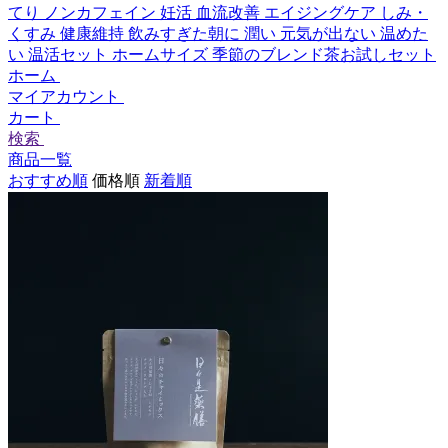
てり
ノンカフェイン
妊活
血流改善
エイジングケア
しみ・
くすみ
健康維持
飲みすぎた朝に
潤い
元気が出ない
温めた
い
温活セット
ホームサイズ
季節のブレンド茶お試しセット
ホーム
マイアカウント
カート
検索
商品一覧
おすすめ順
価格順
新着順