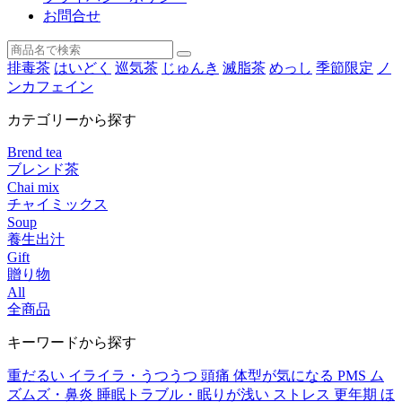
お問合せ
排毒茶
はいどく
巡気茶
じゅんき
滅脂茶
めっし
季節限定
ノ
ンカフェイン
カテゴリーから探す
Brend tea
ブレンド茶
Chai mix
チャイミックス
Soup
養生出汁
Gift
贈り物
All
全商品
キーワードから探す
重だるい
イライラ・うつうつ
頭痛
体型が気になる
PMS
ム
ズムズ・鼻炎
睡眠トラブル・眠りが浅い
ストレス
更年期
ほ