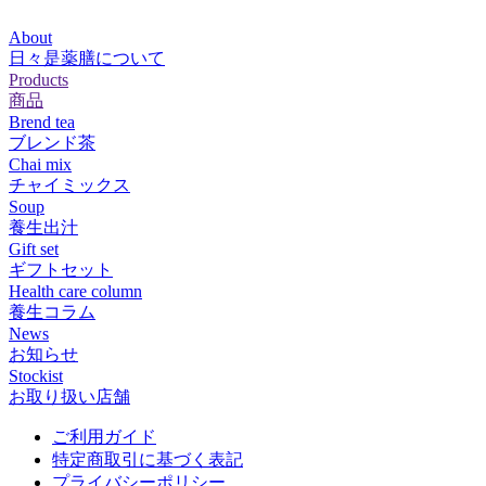
About
日々是薬膳について
Products
商品
Brend tea
ブレンド茶
Chai mix
チャイミックス
Soup
養生出汁
Gift set
ギフトセット
Health care column
養生コラム
News
お知らせ
Stockist
お取り扱い店舗
ご利用ガイド
特定商取引に基づく表記
プライバシーポリシー