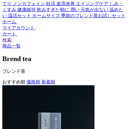
てり
ノンカフェイン
妊活
血流改善
エイジングケア
しみ・
くすみ
健康維持
飲みすぎた朝に
潤い
元気が出ない
温めた
い
温活セット
ホームサイズ
季節のブレンド茶お試しセット
ホーム
マイアカウント
カート
検索
商品一覧
Brend tea
ブレンド茶
おすすめ順
価格順
新着順