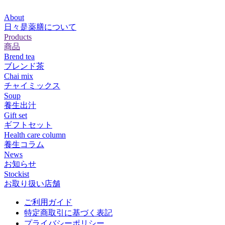
About
日々是薬膳について
Products
商品
Brend tea
ブレンド茶
Chai mix
チャイミックス
Soup
養生出汁
Gift set
ギフトセット
Health care column
養生コラム
News
お知らせ
Stockist
お取り扱い店舗
ご利用ガイド
特定商取引に基づく表記
プライバシーポリシー