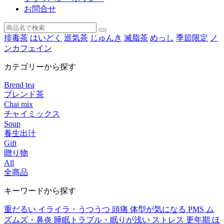
お問合せ
排毒茶
はいどく
巡気茶
じゅんき
滅脂茶
めっし
季節限定
ノ
ンカフェイン
カテゴリーから探す
Brend tea
ブレンド茶
Chai mix
チャイミックス
Soup
養生出汁
Gift
贈り物
All
全商品
キーワードから探す
重だるい
イライラ・うつうつ
頭痛
体型が気になる
PMS
ム
ズムズ・鼻炎
睡眠トラブル・眠りが浅い
ストレス
更年期
ほ