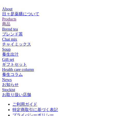
About
日々是薬膳について
Products
商品
Brend tea
ブレンド茶
Chai mix
チャイミックス
Soup
養生出汁
Gift set
ギフトセット
Health care column
養生コラム
News
お知らせ
Stockist
お取り扱い店舗
ご利用ガイド
特定商取引に基づく表記
プライバシーポリシー