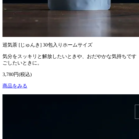
巡気茶 [じゅんき] 30包入りホームサイズ
気分をスッキリと解放したいときや、おだやかな気持ちです
ごしたいときに。
3,780円(税込)
商品をみる