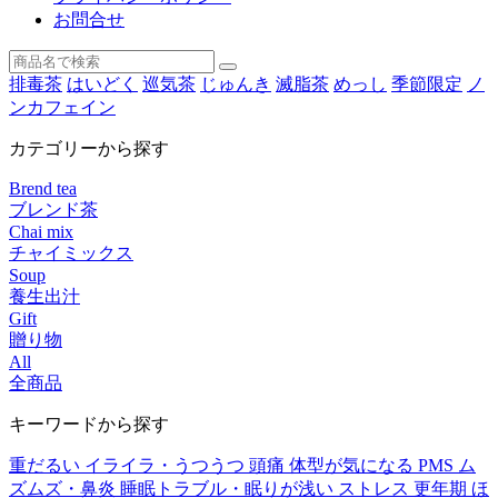
お問合せ
排毒茶
はいどく
巡気茶
じゅんき
滅脂茶
めっし
季節限定
ノ
ンカフェイン
カテゴリーから探す
Brend tea
ブレンド茶
Chai mix
チャイミックス
Soup
養生出汁
Gift
贈り物
All
全商品
キーワードから探す
重だるい
イライラ・うつうつ
頭痛
体型が気になる
PMS
ム
ズムズ・鼻炎
睡眠トラブル・眠りが浅い
ストレス
更年期
ほ