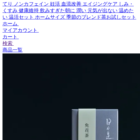
てり
ノンカフェイン
妊活
血流改善
エイジングケア
しみ・
くすみ
健康維持
飲みすぎた朝に
潤い
元気が出ない
温めた
い
温活セット
ホームサイズ
季節のブレンド茶お試しセット
ホーム
マイアカウント
カート
検索
商品一覧