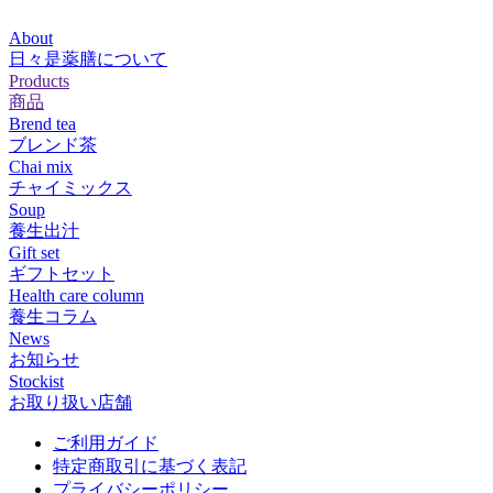
About
日々是薬膳について
Products
商品
Brend tea
ブレンド茶
Chai mix
チャイミックス
Soup
養生出汁
Gift set
ギフトセット
Health care column
養生コラム
News
お知らせ
Stockist
お取り扱い店舗
ご利用ガイド
特定商取引に基づく表記
プライバシーポリシー