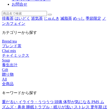
お問合せ
排毒茶
はいどく
巡気茶
じゅんき
滅脂茶
めっし
季節限定
ノ
ンカフェイン
カテゴリーから探す
Brend tea
ブレンド茶
Chai mix
チャイミックス
Soup
養生出汁
Gift
贈り物
All
全商品
キーワードから探す
重だるい
イライラ・うつうつ
頭痛
体型が気になる
PMS
ム
ズムズ・鼻炎
睡眠トラブル・眠りが浅い
ストレス
更年期
ほ