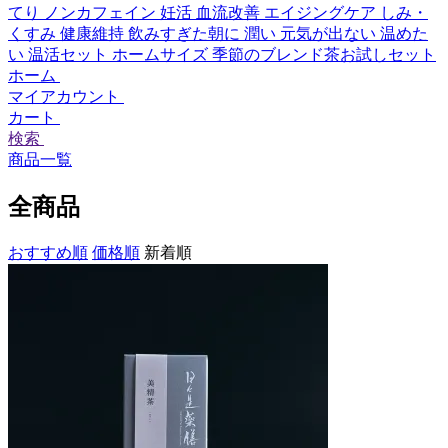
てり
ノンカフェイン
妊活
血流改善
エイジングケア
しみ・
くすみ
健康維持
飲みすぎた朝に
潤い
元気が出ない
温めた
い
温活セット
ホームサイズ
季節のブレンド茶お試しセット
ホーム
マイアカウント
カート
検索
商品一覧
全商品
おすすめ順
価格順
新着順